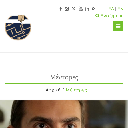
ΕΛ
|
EN
Αναζήτηση
Toggle
naviga
Μέντορες
Αρχική /
Μέντορες