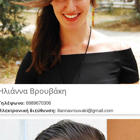
Ηλιάννα Βρουβάκη
Τηλέφωνο:
6989670306
Hλεκτρονική διεύθυνση:
iliannavrouvaki@gmail.com