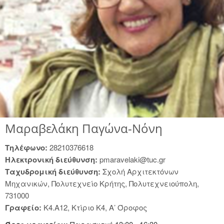
Μαραβελάκη Παγώνα-Νόνη
Tηλέφωνο:
28210376618
Hλεκτρονική διεύθυνση:
pmaravelaki@tuc.gr
Tαχυδρομική διεύθυνση:
Σχολή Αρχιτεκτόνων
Μηχανικών, Πολυτεχνείο Κρήτης, Πολυτεχνειούπολη,
731000
Γραφείο:
Κ4.Α12, Κτίριο Κ4, Α’ Όροφος