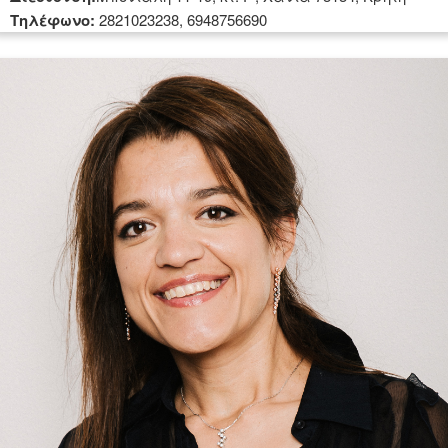
Tηλέφωνο:
2821023238, 6948756690