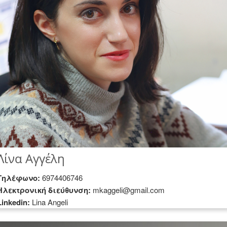
Λίνα Αγγέλη
Τηλέφωνο:
6974406746
Hλεκτρονική διεύθυνση:
mkaggeli@gmail.com
Linkedin:
Lina Angeli