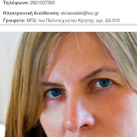
Tηλέφωνο:
2821037350
Hλεκτρονική διεύθυνση:
ekrasadaki@tuc.gr
Γραφείο:
ΜΠΔ του Πολυτεχνείου Κρητης: αρ. Δ5.010