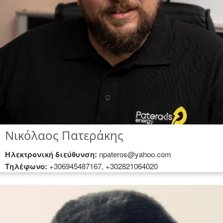
Νικόλαος Πατεράκης
Hλεκτρονική διεύθυνση:
npateros@yahoo.com
Tηλέφωνο:
+306945487167, +302821064020