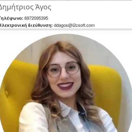
Δημήτριος Άγος
Τηλέφωνο:
6972095395
Hλεκτρονική διεύθυνση:
ddagos@i2csoft.com