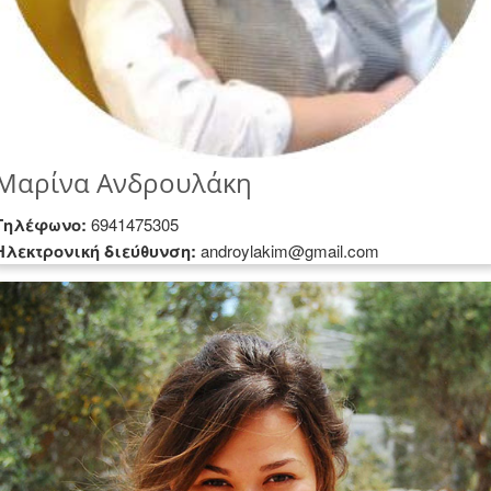
Μαρίνα Ανδρουλάκη
Τηλέφωνο:
6941475305
Hλεκτρονική διεύθυνση:
androylakim@gmail.com