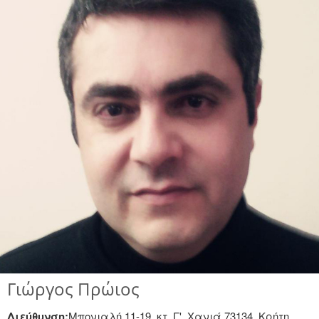
Γιώργος Πρώιος
Διεύθυνση:
Μπονιαλή 11-19, κτ. Γ', Χανιά 73134, Κρήτη