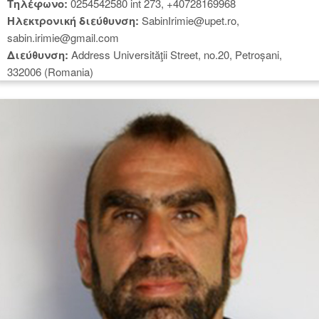
Tηλέφωνο:
0254542580 int 273, +40728169968
Hλεκτρονική διεύθυνση:
SabinIrimie@upet.ro,
sabin.irimie@gmail.com
Διεύθυνση:
Address Universităţii Street, no.20, Petroșani,
332006 (Romania)