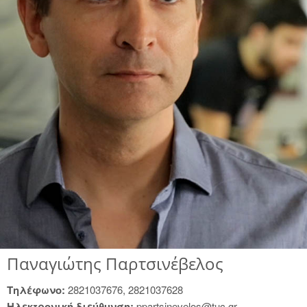
Παναγιώτης Παρτσινέβελος
Tηλέφωνο:
2821037676, 2821037628
Hλεκτρονική διεύθυνση:
ppartsinevelos@tuc.gr