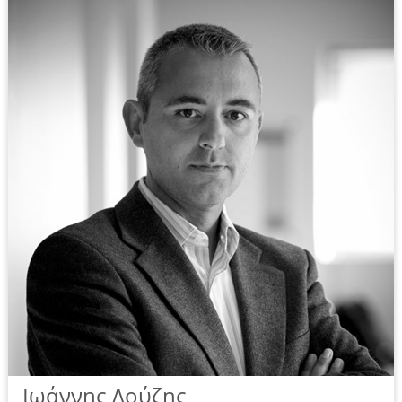
Ιωάννης Δούζης